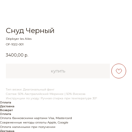
Снуд Черный
Déployer les Ailes
OF-1022-001
3400,00
р.
купить
Тип вязки: Диагональный фанг
Состав: 50% Австралийский Меринос | 50% Вискоза
Инструкции по уходу: Ручная стирка при температуре 30°
Оплата
Доставка
Возврат
Оплата
Оплата банковскими картами Visa, Mastercard
Современные методы оплаты Apple, Google
Оплата наличными при получении
Доставка