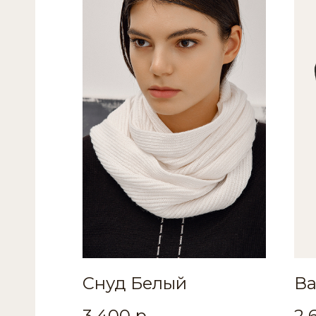
Снуд Белый
В
3 400
р.
2 