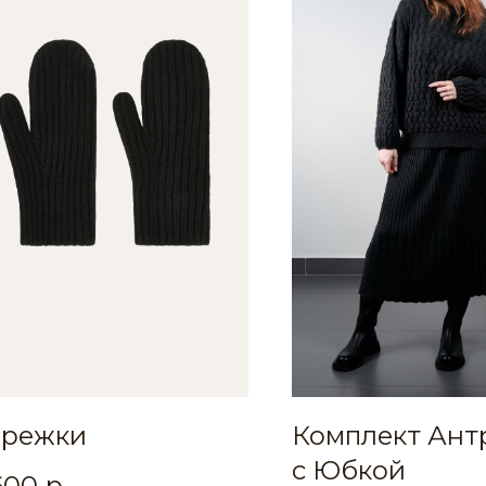
арежки
Комплект Ант
с Юбкой
600
р.