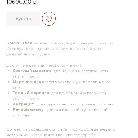
10600,00
р.
купить
Брюки Клеш
из комплекта придают вам уверенности.
Их силуэт Клеш делает этот комплект ещё более
утонченным и модным.
Доступные цвета для этого комплекта:
Светлый маренго
: для нежной и светлой ноты
элегантности.
Маренго
: для классического и универсального
стиля.
Темный маренго
: для глубокой и загадочной
элегантности.
Антрацит
: для современного и стильного облика.
Речной жемчуг
: для изысканной и утонченной
красоты.
Сочетание выдающегося стиля и комфорта делает его
незаменимым элементом вашего гардероба.