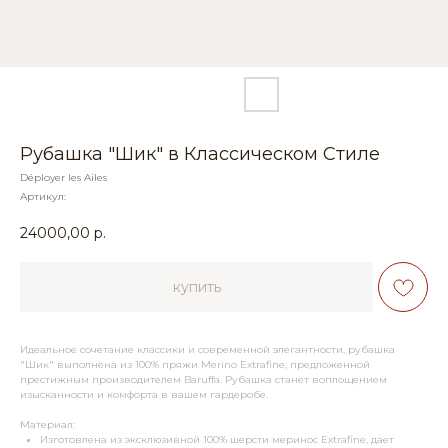
Рубашка "Шик" в Классическом Стиле
Déployer les Ailes
Артикул:
24000,00
р.
купить
Идеальное сочетание классики и современной элегантности, рубашка
"Шик" выполнена из 100% пряжи Merino Extrafine, предложенной
престижным производителем Baruffa. Рубашка станет воплощением
изысканности и комфорта в вашем гардеробе.
Материал:
Изготовлена из эксклюзивной 100% шерсти меринос Extrafine, дает