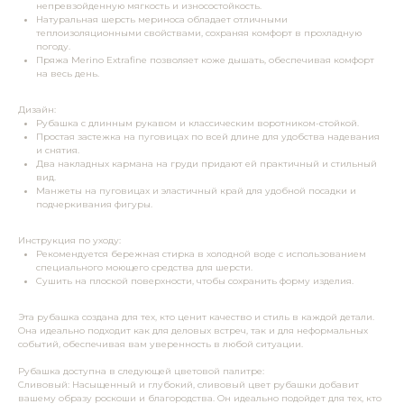
непревзойденную мягкость и износостойкость.
Натуральная шерсть мериноса обладает отличными
теплоизоляционными свойствами, сохраняя комфорт в прохладную
погоду.
Пряжа Merino Extrafine позволяет коже дышать, обеспечивая комфорт
на весь день.
Дизайн:
Рубашка с длинным рукавом и классическим воротником-стойкой.
Простая застежка на пуговицах по всей длине для удобства надевания
и снятия.
Два накладных кармана на груди придают ей практичный и стильный
вид.
Манжеты на пуговицах и эластичный край для удобной посадки и
подчеркивания фигуры.
Инструкция по уходу:
Рекомендуется бережная стирка в холодной воде с использованием
специального моющего средства для шерсти.
Сушить на плоской поверхности, чтобы сохранить форму изделия.
Эта рубашка создана для тех, кто ценит качество и стиль в каждой детали.
Она идеально подходит как для деловых встреч, так и для неформальных
событий, обеспечивая вам уверенность в любой ситуации.
Рубашка доступна в следующей цветовой палитре:
Сливовый: Насыщенный и глубокий, сливовый цвет рубашки добавит
вашему образу роскоши и благородства. Он идеально подойдет для тех, кто