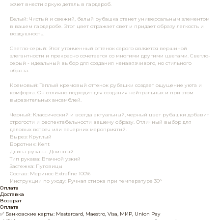
хочет внести яркую деталь в гардероб.
Белый: Чистый и свежий, белый рубашка станет универсальным элементом
в вашем гардеробе. Этот цвет отражает свет и придает образу легкость и
воздушность.
Светло-серый: Этот утонченный оттенок серого является вершиной
элегантности и прекрасно сочетается со многими другими цветами. Светло-
серый - идеальный выбор для создания ненавязчивого, но стильного
образа.
Кремовый: Теплый кремовый оттенок рубашки создает ощущение уюта и
комфорта. Он отлично подходит для создания нейтральных и при этом
выразительных ансамблей.
Черный: Классический и всегда актуальный, черный цвет рубашки добавит
строгости и респектабельности вашему образу. Отличный выбор для
деловых встреч или вечерних мероприятий.
Вырез: Круглый
Воротник: Kent
Длина рукава: Длинный
Тип рукава: Втачной узкий
Застежка: Пуговицы
Состав: Меринос Extrafine 100%
Инструкции по уходу: Ручная стирка при температуре 30°
Оплата
Доставка
Возврат
Оплата
✅ Банковские карты: Mastercard, Maestro, Visa, МИР, Union Pay