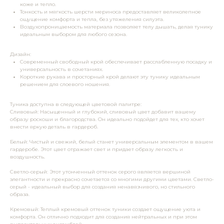
коже и тепло.
Тонкость и мягкость шерсти мериноса предоставляет великолепное
ощущение комфорта и тепла, без утяжеления силуэта.
Воздухопроницаемость материала позволяет телу дышать, делая тунику
идеальным выбором для любого сезона.
Дизайн:
Современный свободный крой обеспечивает расслабленную посадку и
универсальность в сочетаниях.
Короткие рукава и просторный крой делают эту тунику идеальным
решением для слоевого ношения.
Туника доступна в следующей цветовой палитре:
Сливовый: Насыщенный и глубокий, сливовый цвет добавит вашему
образу роскоши и благородства. Он идеально подойдет для тех, кто хочет
внести яркую деталь в гардероб.
Белый: Чистый и свежий, белый станет универсальным элементом в вашем
гардеробе. Этот цвет отражает свет и придает образу легкость и
воздушность.
Светло-серый: Этот утонченный оттенок серого является вершиной
элегантности и прекрасно сочетается со многими другими цветами. Светло-
серый - идеальный выбор для создания ненавязчивого, но стильного
образа.
Кремовый: Теплый кремовый оттенок туники создает ощущение уюта и
комфорта. Он отлично подходит для создания нейтральных и при этом