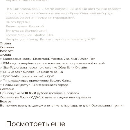
выразительных ансамблей.
Черный: Классический и всегда актуальный, черный цвет туники добавит
строгости и респектабельности вашему образу. Отличный выбор для
деловых встреч или вечерних мероприятий.
Вырез: Круглый
Длина рукава: Короткий
Тип рукава: Втачной узкий
Состав: Меринос Extrafine 100%
Инструкции по уходу: Ручная стирка при температуре 30°
Оплата
Доставка
Возврат
Оплата
✅ Банковские карты: Mastercard, Maestro, Visa, МИР, Union Pay
✅ ЮMoney: пользуйтесь своим кошельком или привязанной картой
✅ SberPay: оплата через приложение Сбер Банк Онлайн
✅ СПБ: через приложение Вашего банка
✅ QIWI Wallet: оплата на сайте QIWI
✅ Тинькофф: через приложение Вашего банка
✅ Наличные: доступны в терминалах города
Доставка
При покупке от
10 000
рублей доставка в подарок
Доставка по России СДЭК до пункта выдачи или курьером
Возврат
Вы можете вернуть одежду в течение четырнадцати дней без указания причин
Посмотреть еще