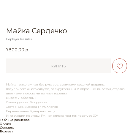
Майка Сердечко
Déployer les Ailes
7800,00
р.
купить
Майка трикотажная без рукавов, с лямками средней ширины,
полуприлегающего силуэта, со скруглённым V-образным вырезом, отделка
цветными полосками по низу изделия
Вырез: V-образный
Длина рукава: Без рукава
Состав: 53% Вискоза | 47% Хлопок
Переплетение: Кулирная гладь
Инструкции по уходу: Ручная стирка при температуре 30°
Таблица размеров
Оплата
Доставка
Возврат