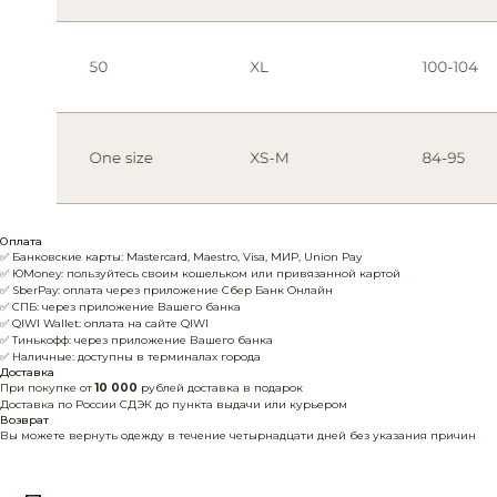
Оплата
✅ Банковские карты: Mastercard, Maestro, Visa, МИР, Union Pay
✅ ЮMoney: пользуйтесь своим кошельком или привязанной картой
✅ SberPay: оплата через приложение Сбер Банк Онлайн
✅ СПБ: через приложение Вашего банка
✅ QIWI Wallet: оплата на сайте QIWI
✅ Тинькофф: через приложение Вашего банка
✅ Наличные: доступны в терминалах города
Доставка
При покупке от
10 000
рублей доставка в подарок
Доставка по России СДЭК до пункта выдачи или курьером
Возврат
Вы можете вернуть одежду в течение четырнадцати дней без указания причин