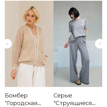
Бомбер
Серые
К
"Городская
"Струящиеся
W