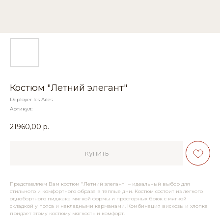
Костюм "Летний элегант"
Déployer les Ailes
Артикул:
21960,00
р.
купить
Представляем Вам костюм "Летний элегант" – идеальный выбор для
стильного и комфортного образа в теплые дни. Костюм состоит из легкого
однобортного пиджака мягкой формы и просторных брюк с мягкой
складкой у пояса и накладными карманами. Комбинация вискозы и хлопка
придает этому костюму мягкость и комфорт.