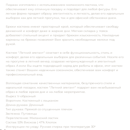
Пиджак изготовлен с использованием миланского ластика, что
обеспечивает ему отличную посадку и подойдет для любой фигуры. Его
легкая форма придает образу элегантность и легкость, делая его идеальным
выбором как для летней прогулки, так и для офисной обстановки днем.
Брюки костюма имеют просторный крой, который обеспечивает свободу
движений и комфорт даже в жаркие дни. Мягкая складка у пояса
добавляет стильный акцент и придает брюкам изысканность. Накладные
карманы на брюках позволяют Вам хранить необходимые мелочи под
рукой.
Костюм "Летний элегант" сочетает в себе функциональность, стиль и
комфорт, делая его идеальным выбором для различных событий. Носите его
на прогулке в летний вечер, создавая непринужденный и элегантный
образ. А если Вы ищете подходящий наряд для работы в офисе, этот костюм
также станет Вашим надежным союзником, обеспечивая вам комфорт и
профессиональный вид.
Воплощая сочетание качественных материалов, безупречного стиля и
идеальной посадки, костюм "Летний элегант" подарит вам незабываемый
образ в любое время дня и на любое мероприятие.
Вырез: V-образный
Воротник: Костюмный с лацканом
Длина рукава: Длинный
Тип рукава: Прямой со спущенным плечом
Застежка: Пуговицы
Переплетение: Миланский ластик
Состав: 53% Вискоза | 47% Хлопок
Инструкции по уходу: Ручная стирка при температуре 30°