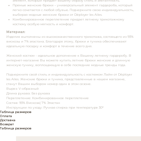
элемент, который придает вашему образу стиль и элегантность.
Прямые женские брюки – универсальный элемент гардероба, который
легко сочетается с любой обувью. Подчеркните свою индивидуальность,
выбирая модные женские брюки от Déployer les Ailes.
Комбинированное переплетение придает летнему трикотажному
костюму особую мягкость и комфорт.
Материал:
Изделия выполнены из высококачественного трикотажа, состоящего из 93%
вискозы и 7% эластана. Благодаря этому, брюки и туника обеспечивают
идеальную посадку и комфорт в течение всего дня.
Женский костюм - идеальное дополнение к Вашему летнему гардеробу. В
интернет-магазине Вы можете купить летние брюки женские и длинную
женскую тунику, воплощающую в себе последние модные тренды года.
Подчеркните свой стиль и индивидуальность с костюмом Лайм от Déployer
les Ailes. Женские брюки и туника, представленные в нашем магазине,
станут Вашим выбором номер один в этом сезоне.
Вырез: V-образный
Длина рукава: Без рукава
Переплетение: Комбинированное переплетение
Состав: 93% Вискоза| 7% Эластан
Инструкции по уходу: Ручная стирка при температуре 30°
Таблица размеров
Оплата
Доставка
Возврат
Таблица размеров