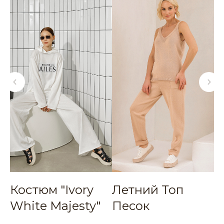
Костюм "Ivory
Летний Топ
П
White Majesty"
Песок
И