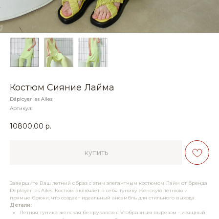
Костюм Сияние Лайма
Déployer les Ailes
Артикул:
10800,00
р.
купить
Завершите Ваш летний образ с этим элегантным костюмом Лайм от бренда
Déployer les Ailes. Костюм включает в себя тунику женскую летнюю и
прямые брюки, что создает идеальный ансамбль для стильного выхода.
Детали:
Летняя туника женская без рукавов с V-образным вырезом - изящный