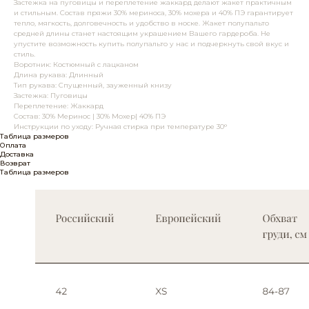
Застежка на пуговицы и переплетение жаккард делают жакет практичным
и стильным. Состав пряжи 30% мериноса, 30% мохера и 40% ПЭ гарантирует
тепло, мягкость, долговечность и удобство в носке. Жакет полупальто
средней длины станет настоящим украшением Вашего гардероба. Не
упустите возможность купить полупальто у нас и подчеркнуть свой вкус и
стиль.
Воротник: Костюмный с лацканом
Длина рукава: Длинный
Тип рукава: Спущенный, зауженный книзу
Застежка: Пуговицы
Переплетение: Жаккард
Состав: 30% Меринос | 30% Мохер| 40% ПЭ
Инструкции по уходу: Ручная стирка при температуре 30°
Таблица размеров
Оплата
Доставка
Возврат
Таблица размеров