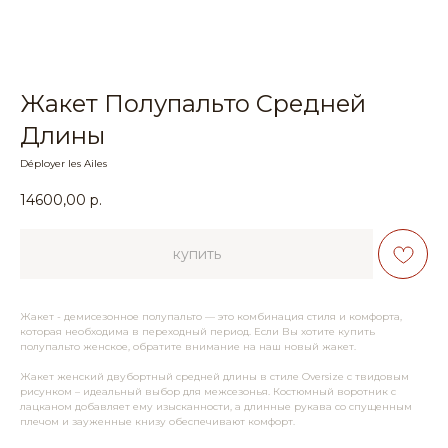
Жакет Полупальто Средней
Длины
Déployer les Ailes
14600,00
р.
купить
Жакет - демисезонное полупальто — это комбинация стиля и комфорта,
которая необходима в переходный период. Если Вы хотите купить
полупальто женское, обратите внимание на наш новый жакет.
Жакет женский двубортный средней длины в стиле Oversize с твидовым
рисунком – идеальный выбор для межсезонья. Костюмный воротник с
лацканом добавляет ему изысканности, а длинные рукава со спущенным
плечом и зауженные книзу обеспечивают комфорт.